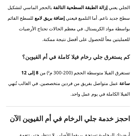
الجلي يعني
إزالة الطبقة السطحية التالفة
بالحجر الماسي لتشكيل
سطح جديد ناعم. أما التلميع فيعني
إضافة بريق لامع
للسطح القائم
بواسطة مواد الكريستال. في معظم الحالات تحتاج الأرضيات
للعمليتين معاً للحصول على أفضل نتيجة ممكنة.
كم يستغرق جلي رخام فيلا كاملة في أم القيوين؟
تستغرق الفيلا متوسطة الحجم (200-300 م²) من
8 إلى 12
ساعة
عمل متواصل بفريق من فردين متخصصين. في الغالب نُنهي
الفيلا الكاملة في يوم عمل واحد.
احجز خدمة جلي الرخام في أم القيوين الآن
أرضيتك الرخامية تستحق بريقها الأصلي. لا تنتظر حتى تتعمق