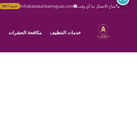
خطي
متاح الاتصال بنا أي وقت
info@alaskacleaninguae.com
خدمة 24/7
لى
لمحتوى
خدمات التنظيف
مكافحة الحشرات