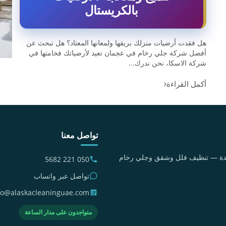
بالكريستال
هل فقدت أرضيات منزلك بريقها ولمعانها المعتاد؟ هل تبحث عن
أفضل شركة جلي رخام في عجمان تعيد لأرضياتك فخامتها في
شركة الاسكا، نحن ندرك...
أكمل القراءة
تواصل معنا
متحدة — تنظيف فلل وشقق وجلي رخام
050 221 5682
تواصل عبر واتساب
fo@alaskacleaninguae.com
متواجدون على مدار الساعة