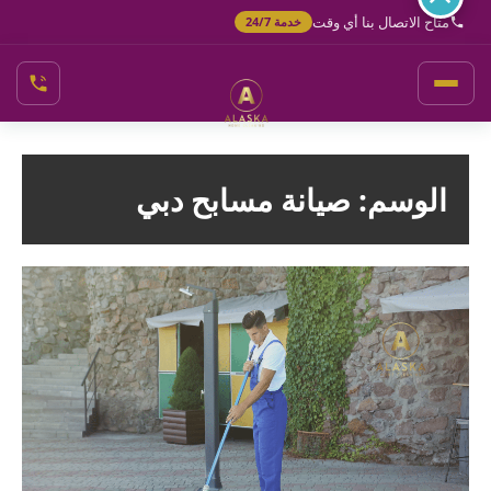
خطي
متاح الاتصال بنا أي وقت
خدمة 24/7
لى
لمحتوى
الوسم:
صيانة مسابح دبي