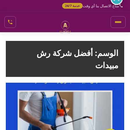
خطي
متاح الاتصال بنا أي وقت
خدمة 24/7
لى
لمحتوى
الوسم:
أفضل شركة رش
مبيدات