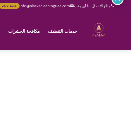
خطي
متاح الاتصال بنا أي وقت
info@alaskacleaninguae.com
خدمة 24/7
لى
لمحتوى
خدمات التنظيف
مكافحة الحشرات