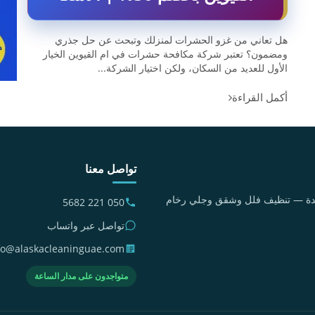
هل تعاني من غزو الحشرات لمنزلك وتبحث عن حل جذري
ومضمون؟ تعتبر شركة مكافحة حشرات في ام القيوين الخيار
الأول للعديد من السكان، ولكن اختيار الشركة...
أكمل القراءة
تواصل معنا
متحدة — تنظيف فلل وشقق وجلي رخام
050 221 5682
تواصل عبر واتساب
fo@alaskacleaninguae.com
متواجدون على مدار الساعة