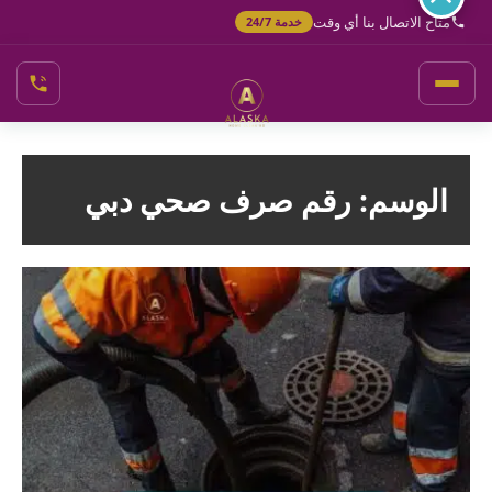
خطي
متاح الاتصال بنا أي وقت
خدمة 24/7
لى
لمحتوى
الوسم:
رقم صرف صحي دبي