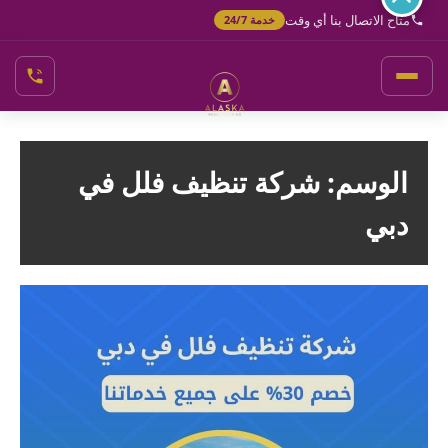
خطي
متاح الاتصال بنا أي وقت
خدمة 24/7
لى
لمحتوى
الوسم:
شركة تنظيف فلل في
دبي