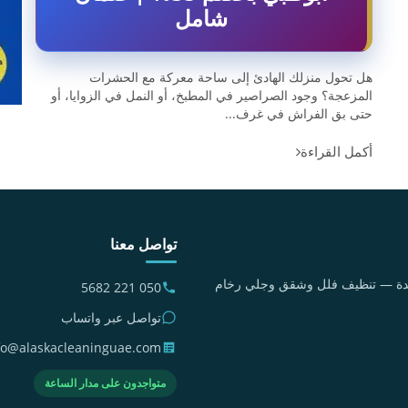
شامل
هل تحول منزلك الهادئ إلى ساحة معركة مع الحشرات
المزعجة؟ وجود الصراصير في المطبخ، أو النمل في الزوايا، أو
حتى بق الفراش في غرف...
أكمل القراءة
تواصل معنا
متحدة — تنظيف فلل وشقق وجلي رخام
050 221 5682
تواصل عبر واتساب
fo@alaskacleaninguae.com
متواجدون على مدار الساعة