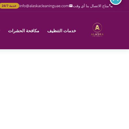
خطي
متاح الاتصال بنا أي وقت
info@alaskacleaninguae.com
خدمة 24/7
لى
لمحتوى
خدمات التنظيف
مكافحة الحشرات