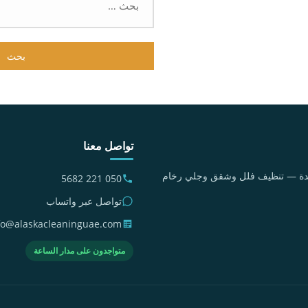
عن:
تواصل معنا
متحدة — تنظيف فلل وشقق وجلي رخام
050 221 5682
تواصل عبر واتساب
fo@alaskacleaninguae.com
متواجدون على مدار الساعة