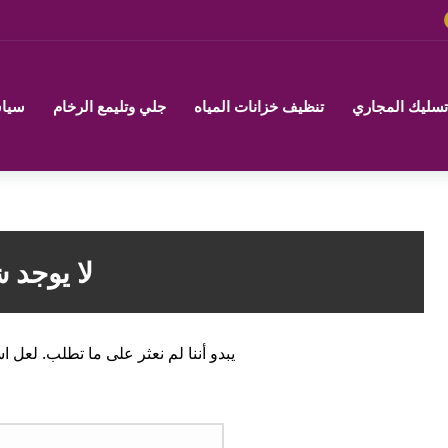
تسليك المجاري
تنظيف خزانات المياه
جلي وتليمع الرخام
سياس
لا يوجد 
يبدو أننا لم نعثر على ما تطلب. لعل ا
البح