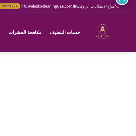
خطي
متاح الاتصال بنا أي وقت
info@alaskacleaninguae.com
خدمة 24/7
لى
لمحتوى
خدمات التنظيف
مكافحة الحشرات